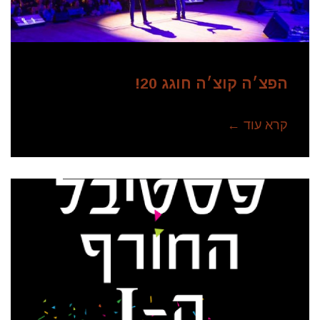
הפצ׳ה קוצ׳ה חוגג 20!
קרא עוד ←