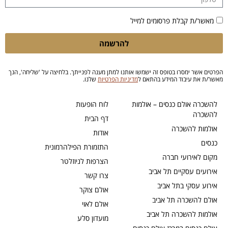
מאשר/ת קבלת פרסומים למייל
להרשמה
הפרטים אשר ימסרו בטופס זה ישמשו אותנו למתן מענה לפנייתך. בלחיצה על 'שליחה', הנך
מאשר/ת את עיבוד המידע בהתאם ל
מדיניות הפרטיות
שלנו.
להשכרה אולם כנסים – אולמות
לוח הופעות
להשכרה
דף הבית
אולמות להשכרה
אודות
כנסים
התזמורת הפילהרמונית
מקום לאירועי חברה
הצרפות לניוזלטר
אירועים עסקיים תל אביב
צרו קשר
אירוע עסקי בתל אביב
אולם צוקר
אולם להשכרה תל אביב
אולם לאוי
אולמות להשכרה תל אביב
מועדון סלע