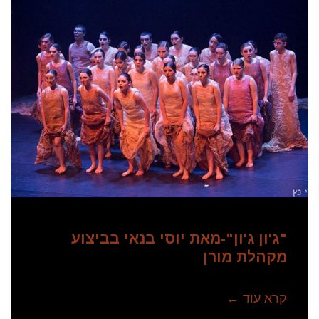
"ג'ון ג'ון"-מאת יוסי בנאי בביצוע
מקהלת מורן
קרא עוד ←