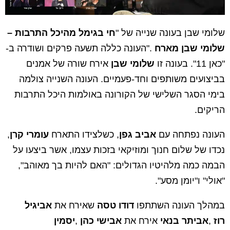
שלומי שבן בעונה שנייה של
"
חי בגימל מהיכל התרבות –
שלומי שבן מארח
".
העונה כללה תשעה פרקים ושודרה ב-
"כאן 11". בעונה זו
שלומי שבן
אירח שורה של אמנים
בביצועים משותפים וחד-פעמיים. העונה השנייה צולמה
בימי הסגר השלישי של הקורונה באולמות היכל התרבות
הריקים
.
העונה נפתחה עם
אביב גפן
, כשלצידו התארח
עומרי קרן
,
נכדו של שלום חנוך ומוזיקאי בזכות עצמו, אשר ביצעו על
הבמה כמה מלהיטיו הגדולים: "האם להיות בך מאוהב",
"אולי" ו"יומן מסע".
במהלך העונה השתתפו
דודו טסה
שאירח את
אביגיל
רוז
,
אביתר בנאי
אירח את
אבישי כהן
,
יסמין