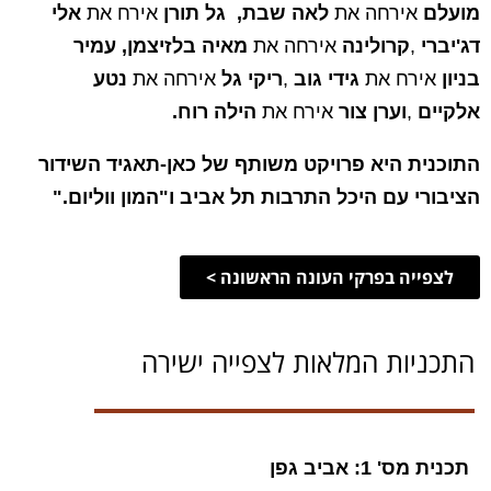
מועלם
אירחה את
לאה שבת
,
גל תורן
אירח את
אלי
דג'יברי
,
קרולינה
אירחה את
מאיה בלזיצמן
,
עמיר
בניון
אירח את
גידי גוב
,
ריקי גל
אירחה את
נטע
אלקיים
,
וערן צור
אירח את
הילה רוח
.
התוכנית היא פרויקט משותף של כאן-תאגיד השידור
הציבורי עם היכל התרבות תל אביב ו"המון ווליום
".
לצפייה בפרקי העונה הראשונה >
התכניות המלאות לצפייה ישירה
תכנית מס' 1: אביב גפן