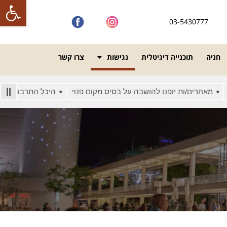
פתח סרגל
03-5430777
חניה
תוכנייה דיגיטלית
נגישות
צרו קשר
חרים/ות יופנו להושבה על בסיס מקום פנוי
היכל התרבות מונגש לאנ