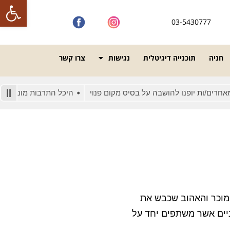
פתח סרגל
03-5430777
חניה
תוכנייה דיגיטלית
נגישות
צרו קשר
ות יופנו להושבה על בסיס מקום פנוי
היכל התרבות מונגש לאנשים ע
ון TED העולמי על פי הפורמט המוכר והאהוב שכבש את
בולטים וחדשניים אשר משתפים יחד על