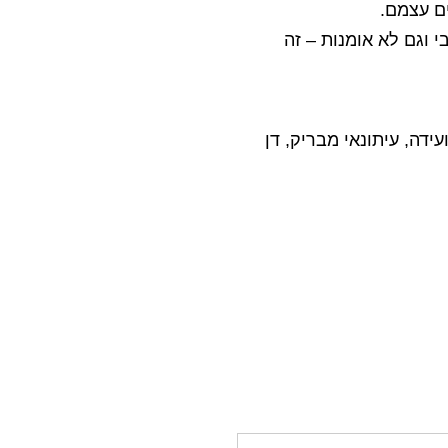
ם עצמם.
צוב זה לא סובייקטיבי וגם לא אומנות – זה
אביב, גלעד עדין מוביל הועידה, עיתונאי מבריק, דן