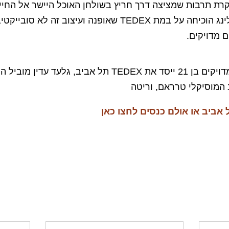
קרת תרבות שמציצה דרך חריץ בשולחן האוכל היישר אל החיי
אורלי שי, יועצת הסטיילינג הוכיחה על במת TEDEX שאופנה ועי
 מדויקים.
ידין סופר, סטודנט למדעים מדויקים בן 21 ייסד את TEDEX תל 
 המוסיקלי טרראם, וריטה
אביב או אולם כנסים לחצו כאן