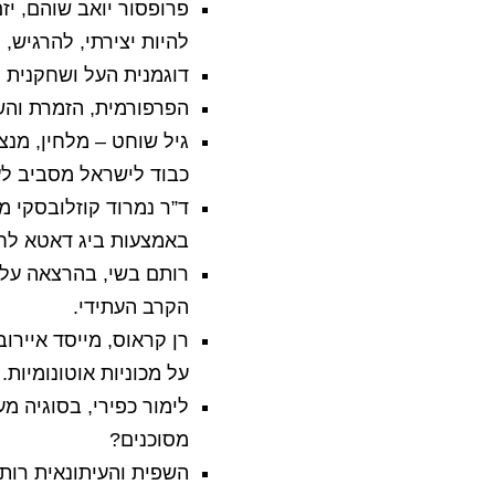
פרופסור יואב שוהם, י
להיות יצירתי, להרגיש, 
דוגמנית העל ושחקנית ה
הפרפורמית, הזמרת והש
גיל שוחט – מלחין, מנצ
כבוד לישראל מסביב לע
באמצעות ביג דאטא לחז
רותם בשי, בהרצאה על 
הקרב העתידי.
רן קראוס, מייסד אייר
על מכוניות אוטונומיות.
לימור כפירי, בסוגיה מע
מסוכנים?
השפית והעיתונאית רות