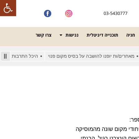
פתח סרגל
03-5430777
חניה
תוכנייה דיגיטלית
נגישות
צרו קשר
רים/ות יופנו להושבה על בסיס מקום פנוי
היכל התרבות מונגש לאנש
פר:
חודי מקום שונה מהמוסיקה
ום קונצרט רגיל. הבנתי