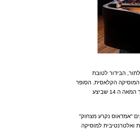
ור, הבידור לטובת
 המוסיקה הקלאסית. הסופר
והפילוסוף האיטלקי אומברטו אקו מספר בספר 'שם הורד' על סדרת רציחות במנזר במהלך המאה ה 14 שביצע
ים "אמדאוס נקרע מצחוק"
ית ואלטרנטיבית למוסיקה