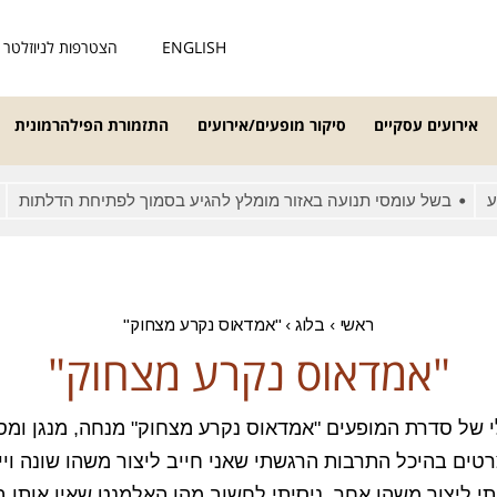
ENGLISH
הצטרפות לניוזלטר
אירועים עסקיים
סיקור מופעים/אירועים
התזמורת הפילהרמונית
בשל עומסי תנועה באזור מומלץ להגיע בסמוך לפתיחת הדלתות
מאח
ראשי
›
בלוג
›
"אמדאוס נקרע מצחוק"
"אמדאוס נקרע מצחוק"
 של סדרת המופעים "אמדאוס נקרע מצחוק" מנחה, מנגן ומס
טים בהיכל התרבות הרגשתי שאני חייב ליצור משהו שונה ויי
ליצור משהו אחר, ניסיתי לחשוב מהו האלמנט שאין אותו בש