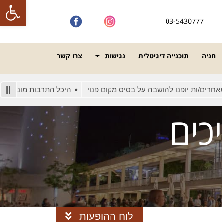
פתח סרגל
03-5430777
חניה
תוכנייה דיגיטלית
נגישות
צרו קשר
 להושבה על בסיס מקום פנוי
היכל התרבות מונגש לאנשים עם מוגבל
כים
לוח ההופעות