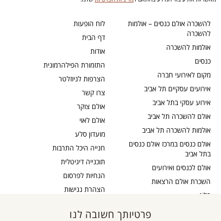
להשכרה אולם כנסים – אולמות
לוח הופעות
להשכרה
דף הבית
אולמות להשכרה
אודות
כנסים
התזמורת הפילהרמונית
מקום לאירועי חברה
הצרפות לניוזלטר
אירועים עסקיים תל אביב
צרו קשר
אירוע עסקי בתל אביב
אולם צוקר
אולם להשכרה תל אביב
אולם לאוי
אולמות להשכרה תל אביב
מועדון סלע
אולם כנסים במרכז אולם כנסים
חנייה היכל התרבות
בתל אביב
תוכנייה דיגיטלית
אולם לכנסים ואירועים
הנחיות לפרסום
השכרת אולם הרצאות
הצהרת נגישות
בלוג
כבדי שמיעה
תקנון דיוור
פרטיותך חשובה לנו
אישור נגישות