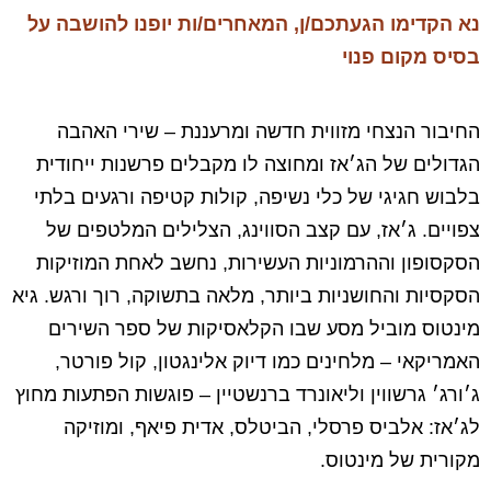
נא הקדימו
הגעתכם/ן, המאחרים/ות
יופנו להושבה על
בסיס מקום פנוי
החיבור הנצחי מזווית חדשה ומרעננת – שירי האהבה
הגדולים של הג׳אז ומחוצה לו מקבלים פרשנות ייחודית
בלבוש חגיגי של כלי נשיפה, קולות קטיפה ורגעים בלתי
צפויים. ג׳אז, עם קצב הסווינג, הצלילים המלטפים של
הסקסופון וההרמוניות העשירות, נחשב לאחת המוזיקות
הסקסיות והחושניות ביותר, מלאה בתשוקה, רוך ורגש. גיא
מינטוס מוביל מסע שבו הקלאסיקות של ספר השירים
האמריקאי – מלחינים כמו דיוק אלינגטון, קול פורטר,
ג׳ורג׳ גרשווין וליאונרד ברנשטיין – פוגשות הפתעות מחוץ
לג׳אז: אלביס פרסלי, הביטלס, אדית פיאף, ומוזיקה
מקורית של מינטוס.