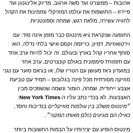
אהובות – ממוצרט ועד סשה ארגוב, מדיוק אלינגטון ועד
פיירוז – החושפות את עולמו המוזיקלי ומזמינות את הקהל
לחוויה עשירה, מלאת רגש, שמחה וספונטניות.
התופעה שנקראת גיא מינטוס כבר מזמן אינה סוד: עם
וירטואוזיות, דמיון, כריזמה וקסם אישי בלתי נדלה, הוא
סוחף אחריו קהל בארץ ובעולם. זה יכול להיות ערב אחד
עם תזמורת סימפונית באולם קונצרטים, ערב אחר
במועדון ג’אז מעושן עם הטריו שלו, או בג’אם סוער עם נגני
מוזיקה מסורתית מכל פינה בגלובוס – תמיד עם טביעת
אצבע ייחודית, שמחה, הומור ונשמה שנשפכים מבין
האצבעות. לא בכדי כתב עליו ה-
New York Times
:
״מינטוס משלב בין עולמות מוזיקליים בנדיבות וחסד,
כאילו הם מגיעים כולם מאותו המקור״.
מינטוס הופיע עם יצירותיו על הבמות החשובות ביותר