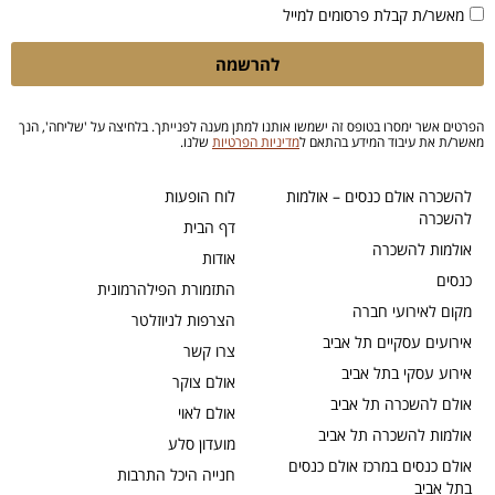
מאשר/ת קבלת פרסומים למייל
להרשמה
הפרטים אשר ימסרו בטופס זה ישמשו אותנו למתן מענה לפנייתך. בלחיצה על 'שליחה', הנך
מאשר/ת את עיבוד המידע בהתאם ל
מדיניות הפרטיות
שלנו.
להשכרה אולם כנסים – אולמות
לוח הופעות
להשכרה
דף הבית
אולמות להשכרה
אודות
כנסים
התזמורת הפילהרמונית
מקום לאירועי חברה
הצרפות לניוזלטר
אירועים עסקיים תל אביב
צרו קשר
אירוע עסקי בתל אביב
אולם צוקר
אולם להשכרה תל אביב
אולם לאוי
אולמות להשכרה תל אביב
מועדון סלע
אולם כנסים במרכז אולם כנסים
חנייה היכל התרבות
בתל אביב