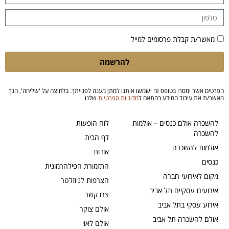
מאשר/ת קבלת פרסומים למייל
להרשמה
הפרטים אשר ימסרו בטופס זה ישמשו אותנו למתן מענה לפנייתך. בלחיצה על 'שליחה', הנך
מאשר/ת את עיבוד המידע בהתאם ל
מדיניות הפרטיות
שלנו.
להשכרה אולם כנסים – אולמות
לוח הופעות
להשכרה
דף הבית
אולמות להשכרה
אודות
כנסים
התזמורת הפילהרמונית
מקום לאירועי חברה
הצרפות לניוזלטר
אירועים עסקיים תל אביב
צרו קשר
אירוע עסקי בתל אביב
אולם צוקר
אולם להשכרה תל אביב
אולם לאוי