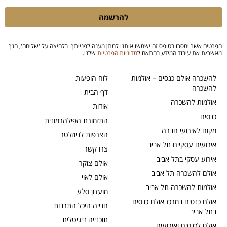
להרשמה
הפרטים אשר ימסרו בטופס זה ישמשו אותנו למתן מענה לפנייתך. בלחיצה על 'שליחה', הנך
מאשר/ת את עיבוד המידע בהתאם ל
מדיניות הפרטיות
שלנו.
להשכרה אולם כנסים – אולמות
לוח הופעות
להשכרה
דף הבית
אולמות להשכרה
אודות
כנסים
התזמורת הפילהרמונית
מקום לאירועי חברה
הצרפות לניוזלטר
אירועים עסקיים תל אביב
צרו קשר
אירוע עסקי בתל אביב
אולם צוקר
אולם להשכרה תל אביב
אולם לאוי
אולמות להשכרה תל אביב
מועדון סלע
אולם כנסים במרכז אולם כנסים
חנייה היכל התרבות
בתל אביב
תוכנייה דיגיטלית
אולם לכנסים ואירועים