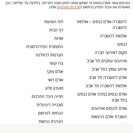
הפרטים אשר ימסרו בטופס זה ישמשו אותנו למתן מענה לפנייתך. בלחיצה על 'שליחה', הנך
מאשר/ת את עיבוד המידע בהתאם ל
מדיניות הפרטיות
שלנו.
להשכרה אולם כנסים – אולמות
לוח הופעות
להשכרה
דף הבית
אולמות להשכרה
אודות
כנסים
התזמורת הפילהרמונית
מקום לאירועי חברה
הצרפות לניוזלטר
אירועים עסקיים תל אביב
צרו קשר
אירוע עסקי בתל אביב
אולם צוקר
אולם להשכרה תל אביב
אולם לאוי
אולמות להשכרה תל אביב
מועדון סלע
אולם כנסים במרכז אולם כנסים
חנייה היכל התרבות
בתל אביב
תוכנייה דיגיטלית
אולם לכנסים ואירועים
הנחיות לפרסום
השכרת אולם הרצאות
הצהרת נגישות
בלוג
כבדי שמיעה