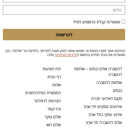
מאשר/ת קבלת פרסומים למייל
להרשמה
הפרטים אשר ימסרו בטופס זה ישמשו אותנו למתן מענה לפנייתך. בלחיצה על 'שליחה', הנך
מאשר/ת את עיבוד המידע בהתאם ל
מדיניות הפרטיות
שלנו.
להשכרה אולם כנסים – אולמות
לוח הופעות
להשכרה
דף הבית
אולמות להשכרה
אודות
כנסים
התזמורת הפילהרמונית
מקום לאירועי חברה
הצרפות לניוזלטר
אירועים עסקיים תל אביב
צרו קשר
אירוע עסקי בתל אביב
אולם צוקר
אולם להשכרה תל אביב
אולם לאוי