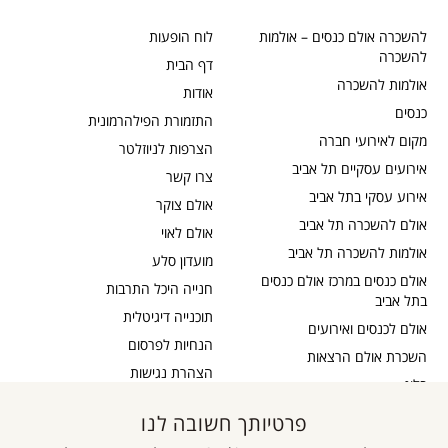
להשכרה אולם כנסים – אולמות
לוח הופעות
להשכרה
דף הבית
אולמות להשכרה
אודות
כנסים
התזמורת הפילהרמונית
מקום לאירועי חברה
הצרפות לניוזלטר
אירועים עסקיים תל אביב
צרו קשר
אירוע עסקי בתל אביב
אולם צוקר
אולם להשכרה תל אביב
אולם לאוי
אולמות להשכרה תל אביב
מועדון סלע
אולם כנסים במרכז אולם כנסים
חנייה היכל התרבות
בתל אביב
תוכנייה דיגיטלית
אולם לכנסים ואירועים
הנחיות לפרסום
השכרת אולם הרצאות
הצהרת נגישות
בלוג
כבדי שמיעה
תקנון דיוור
פרטיותך חשובה לנו
אישור נגישות
תקנון אתר