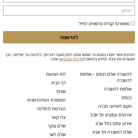
מאשר/ת קבלת פרסומים למייל
להרשמה
הפרטים אשר ימסרו בטופס זה ישמשו אותנו למתן מענה לפנייתך. בלחיצה על 'שליחה', הנך
מאשר/ת את עיבוד המידע בהתאם ל
מדיניות הפרטיות
שלנו.
להשכרה אולם כנסים – אולמות
לוח הופעות
להשכרה
דף הבית
אולמות להשכרה
אודות
כנסים
התזמורת הפילהרמונית
מקום לאירועי חברה
הצרפות לניוזלטר
אירועים עסקיים תל אביב
צרו קשר
אירוע עסקי בתל אביב
אולם צוקר
אולם להשכרה תל אביב
אולם לאוי