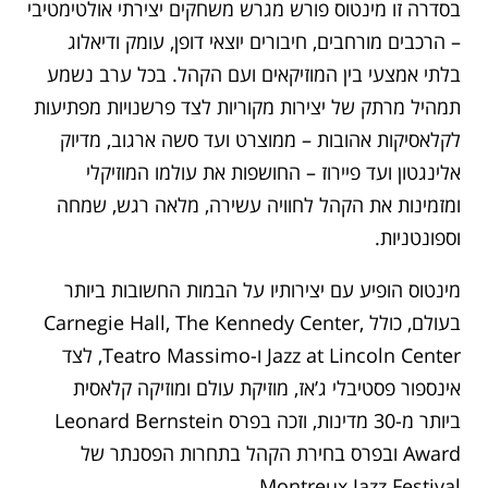
בסדרה זו מינטוס פורש מגרש משחקים יצירתי אולטימטיבי
– הרכבים מורחבים, חיבורים יוצאי דופן, עומק ודיאלוג
בלתי אמצעי בין המוזיקאים ועם הקהל. בכל ערב נשמע
תמהיל מרתק של יצירות מקוריות לצד פרשנויות מפתיעות
לקלאסיקות אהובות – ממוצרט ועד סשה ארגוב, מדיוק
אלינגטון ועד פיירוז – החושפות את עולמו המוזיקלי
ומזמינות את הקהל לחוויה עשירה, מלאה רגש, שמחה
וספונטניות.
מינטוס הופיע עם יצירותיו על הבמות החשובות ביותר
בעולם, כולל Carnegie Hall, The Kennedy Center,
Jazz at Lincoln Center ו-Teatro Massimo, לצד
אינספור פסטיבלי ג’אז, מוזיקת עולם ומוזיקה קלאסית
ביותר מ-30 מדינות, וזכה בפרס Leonard Bernstein
Award ובפרס בחירת הקהל בתחרות הפסנתר של
Montreux Jazz Festival.