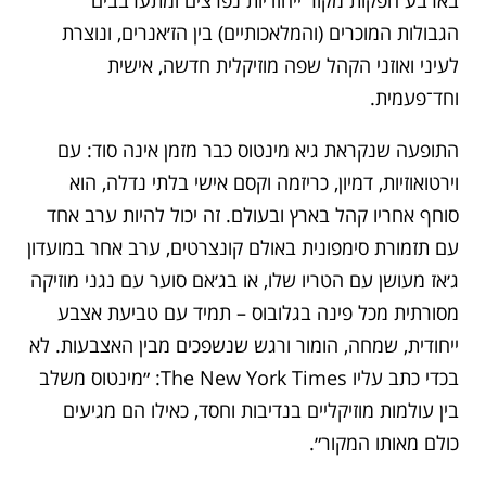
בארבע הפקות מקור ייחודיות נפרצים ומתערבבים
הגבולות המוכרים (והמלאכותיים) בין הז׳אנרים, ונוצרת
לעיני ואוזני הקהל שפה מוזיקלית חדשה, אישית
וחד־פעמית.
התופעה שנקראת גיא מינטוס כבר מזמן אינה סוד: עם
וירטואוזיות, דמיון, כריזמה וקסם אישי בלתי נדלה, הוא
סוחף אחריו קהל בארץ ובעולם. זה יכול להיות ערב אחד
עם תזמורת סימפונית באולם קונצרטים, ערב אחר במועדון
ג׳אז מעושן עם הטריו שלו, או בג׳אם סוער עם נגני מוזיקה
מסורתית מכל פינה בגלובוס – תמיד עם טביעת אצבע
ייחודית, שמחה, הומור ורגש שנשפכים מבין האצבעות. לא
בכדי כתב עליו The New York Times: ״מינטוס משלב
בין עולמות מוזיקליים בנדיבות וחסד, כאילו הם מגיעים
כולם מאותו המקור״.