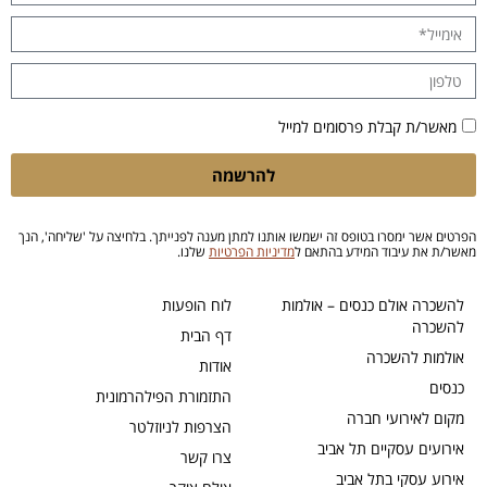
מאשר/ת קבלת פרסומים למייל
להרשמה
הפרטים אשר ימסרו בטופס זה ישמשו אותנו למתן מענה לפנייתך. בלחיצה על 'שליחה', הנך
מאשר/ת את עיבוד המידע בהתאם ל
מדיניות הפרטיות
שלנו.
להשכרה אולם כנסים – אולמות
לוח הופעות
להשכרה
דף הבית
אולמות להשכרה
אודות
כנסים
התזמורת הפילהרמונית
מקום לאירועי חברה
הצרפות לניוזלטר
אירועים עסקיים תל אביב
צרו קשר
אירוע עסקי בתל אביב