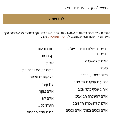
מאשר/ת קבלת פרסומים למייל
להרשמה
הפרטים אשר ימסרו בטופס זה ישמשו אותנו למתן מענה לפנייתך. בלחיצה על 'שליחה', הנך
מאשר/ת את עיבוד המידע בהתאם ל
מדיניות הפרטיות
שלנו.
להשכרה אולם כנסים – אולמות
לוח הופעות
להשכרה
דף הבית
אולמות להשכרה
אודות
כנסים
התזמורת הפילהרמונית
מקום לאירועי חברה
הצרפות לניוזלטר
אירועים עסקיים תל אביב
צרו קשר
אירוע עסקי בתל אביב
אולם צוקר
אולם להשכרה תל אביב
אולם לאוי
אולמות להשכרה תל אביב
מועדון סלע
אולם כנסים במרכז אולם כנסים
חנייה היכל התרבות