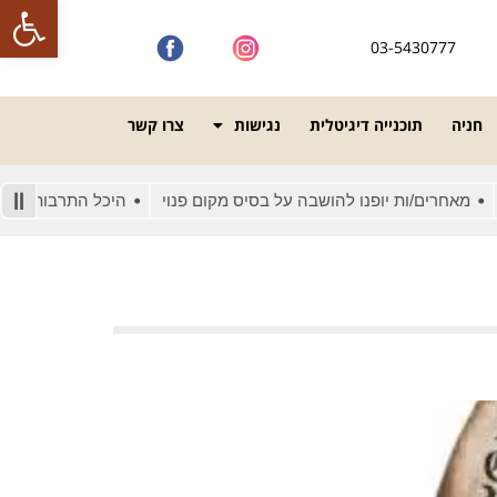
פתח סרגל
03-5430777
חניה
תוכנייה דיגיטלית
נגישות
צרו קשר
מאחרים/ות יופנו להושבה על בסיס מקום פנוי
היכל התרבות מונגש ל