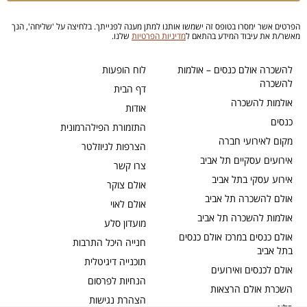
הפרטים אשר ימסרו בטופס זה ישמשו אותנו למתן מענה לפנייתך. בלחיצה על 'שליחה', הנך
מאשר/ת את עיבוד המידע בהתאם ל
מדיניות הפרטיות
שלנו.
להשכרה אולם כנסים – אולמות
לוח הופעות
להשכרה
דף הבית
אולמות להשכרה
אודות
כנסים
התזמורת הפילהרמונית
מקום לאירועי חברה
הצרפות לניוזלטר
אירועים עסקיים תל אביב
צרו קשר
אירוע עסקי בתל אביב
אולם צוקר
אולם להשכרה תל אביב
אולם לאוי
אולמות להשכרה תל אביב
מועדון סלע
אולם כנסים במרכז אולם כנסים
חנייה היכל התרבות
בתל אביב
תוכנייה דיגיטלית
אולם לכנסים ואירועים
הנחיות לפרסום
השכרת אולם הרצאות
הצהרת נגישות