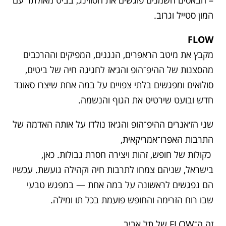
– הבאסים השמנים פוגשים את הסווינג, בביט מאולתר עם
המון סטייל וגרוב.
FLOW
מקבץ את מיטב הראפרים, הנגנים, המפיקים וההרכבים
מהסצנות של ההיפ־הופ והג׳אז לחגיגה חיה של ביטים,
סולואים ומפגשים בלתי צפויים על במה אחת שיצרו סאונד
חדש ובועט שירטיט את הגוף והנשמה.
שני הז׳אנרים ההיפ־הופ והג׳אז נולדו על אותה האדמה של
התרבות האפרו־אמריקאית,
כקולות של חופש, זהות ויצירה חסרת גבולות. כאן,
בישראל, שניהם צמחו לתרבות חיה וקהילה גועשת. עכשיו
הם נפגשים לראשונה על במה אחת — במפגש טבעי
שבו רוח הזרימה והחופש פועמת בכל תו ומילה.
זה ה־FLOW של תל אביב.