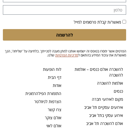
מאשר/ת קבלת פרסומים למייל
להרשמה
הפרטים אשר ימסרו בטופס זה ישמשו אותנו למתן מענה לפנייתך. בלחיצה על 'שליחה', הנך
מאשר/ת את עיבוד המידע בהתאם ל
מדיניות הפרטיות
שלנו.
להשכרה אולם כנסים – אולמות
לוח הופעות
להשכרה
דף הבית
אולמות להשכרה
אודות
כנסים
התזמורת הפילהרמונית
מקום לאירועי חברה
הצרפות לניוזלטר
אירועים עסקיים תל אביב
צרו קשר
אירוע עסקי בתל אביב
אולם צוקר
אולם להשכרה תל אביב
אולם לאוי