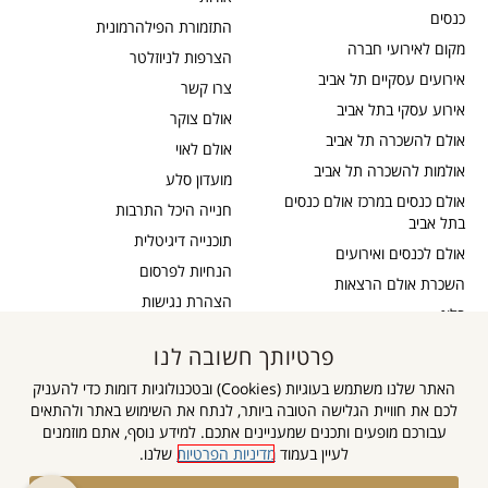
כנסים
התזמורת הפילהרמונית
מקום לאירועי חברה
הצרפות לניוזלטר
אירועים עסקיים תל אביב
צרו קשר
אירוע עסקי בתל אביב
אולם צוקר
אולם להשכרה תל אביב
אולם לאוי
אולמות להשכרה תל אביב
מועדון סלע
אולם כנסים במרכז אולם כנסים
חנייה היכל התרבות
בתל אביב
תוכנייה דיגיטלית
אולם לכנסים ואירועים
הנחיות לפרסום
השכרת אולם הרצאות
הצהרת נגישות
בלוג
כבדי שמיעה
תקנון דיוור
פרטיותך חשובה לנו
אישור נגישות
תקנון אתר
האתר שלנו משתמש בעוגיות (Cookies) ובטכנולוגיות דומות כדי להעניק
מדיניות פרטיות
לכם את חוויית הגלישה הטובה ביותר, לנתח את השימוש באתר ולהתאים
מפת אתר
עבורכם מופעים ותכנים שמעניינים אתכם. למידע נוסף, אתם מוזמנים
לעיין בעמוד
מדיניות הפרטיות
שלנו.