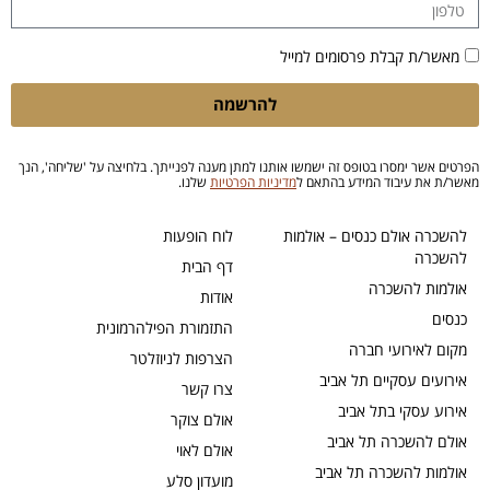
מאשר/ת קבלת פרסומים למייל
להרשמה
הפרטים אשר ימסרו בטופס זה ישמשו אותנו למתן מענה לפנייתך. בלחיצה על 'שליחה', הנך
מאשר/ת את עיבוד המידע בהתאם ל
מדיניות הפרטיות
שלנו.
להשכרה אולם כנסים – אולמות
לוח הופעות
להשכרה
דף הבית
אולמות להשכרה
אודות
כנסים
התזמורת הפילהרמונית
מקום לאירועי חברה
הצרפות לניוזלטר
אירועים עסקיים תל אביב
צרו קשר
אירוע עסקי בתל אביב
אולם צוקר
אולם להשכרה תל אביב
אולם לאוי
אולמות להשכרה תל אביב
מועדון סלע