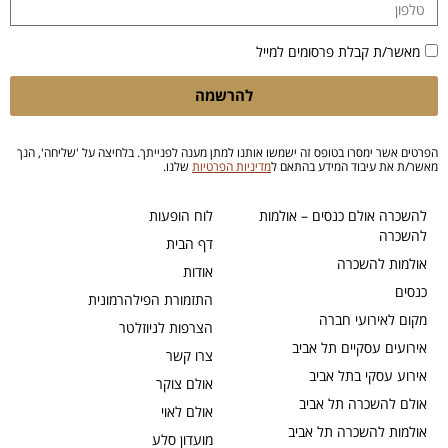
מאשר/ת קבלת פרסומים למייל
להרשמה
הפרטים אשר ימסרו בטופס זה ישמשו אותנו למתן מענה לפנייתך. בלחיצה על 'שליחה', הנך
מאשר/ת את עיבוד המידע בהתאם ל
מדיניות הפרטיות
שלנו.
להשכרה אולם כנסים – אולמות
לוח הופעות
להשכרה
דף הבית
אולמות להשכרה
אודות
כנסים
התזמורת הפילהרמונית
מקום לאירועי חברה
הצרפות לניוזלטר
אירועים עסקיים תל אביב
צרו קשר
אירוע עסקי בתל אביב
אולם צוקר
אולם להשכרה תל אביב
אולם לאוי
אולמות להשכרה תל אביב
מועדון סלע