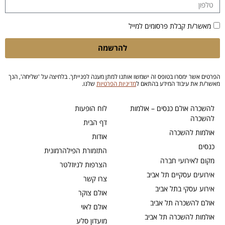
מאשר/ת קבלת פרסומים למייל
להרשמה
הפרטים אשר ימסרו בטופס זה ישמשו אותנו למתן מענה לפנייתך. בלחיצה על 'שליחה', הנך
מאשר/ת את עיבוד המידע בהתאם ל
מדיניות הפרטיות
שלנו.
להשכרה אולם כנסים – אולמות
לוח הופעות
להשכרה
דף הבית
אולמות להשכרה
אודות
כנסים
התזמורת הפילהרמונית
מקום לאירועי חברה
הצרפות לניוזלטר
אירועים עסקיים תל אביב
צרו קשר
אירוע עסקי בתל אביב
אולם צוקר
אולם להשכרה תל אביב
אולם לאוי
אולמות להשכרה תל אביב
מועדון סלע