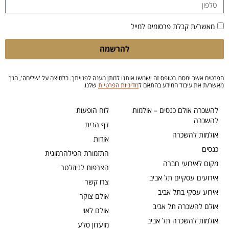
מאשר/ת קבלת פרסומים למייל
להרשמה
הפרטים אשר ימסרו בטופס זה ישמשו אותנו למתן מענה לפנייתך. בלחיצה על 'שליחה', הנך
מאשר/ת את עיבוד המידע בהתאם ל
מדיניות הפרטיות
שלנו.
להשכרה אולם כנסים – אולמות
לוח הופעות
להשכרה
דף הבית
אולמות להשכרה
אודות
כנסים
התזמורת הפילהרמונית
מקום לאירועי חברה
הצרפות לניוזלטר
אירועים עסקיים תל אביב
צרו קשר
אירוע עסקי בתל אביב
אולם צוקר
אולם להשכרה תל אביב
אולם לאוי
אולמות להשכרה תל אביב
מועדון סלע