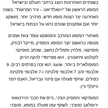
בשנתיים האחרונות הוצג ברחבי העולם ובישראל
המופע הראשון של "ויוואלדיאנו – עיר המראות". בשנה
האחרונה יצר הצוות מופע חדש, מרהיב יותר. מושקע
יותר ועם אפקטים שטרם נראו על הבמות בישראל.
מאחורי המופע המורכב והמושקע עומד צוות אמנים
מנוסה בראשם יוצר המופע והמפיק, מייקל דבוז'ק,
מוסיקאי, מלחין ותמלילן נחשב, שכתב מוסיקה
לקולנוע ותיאטרון , הוא ממייסדי להקה הרוק
הפופולארית ביותר, lucie. הוא זכה בפרסים רבים, 9
אלבומי זהב 7 אלבומי פלטינה ו-7 אלבומי פלטינה
כפולים, שיתף פעולה עם פיטר גבריאל, האנס זימר
וויקלף ג'ין.
המוסיקאי והמפיק הצ'כי, גייס את הכנר הוירטואוז
ירוסלאב סווצ'ני, לשתף עמו פעולה במופע, סווצ'ני