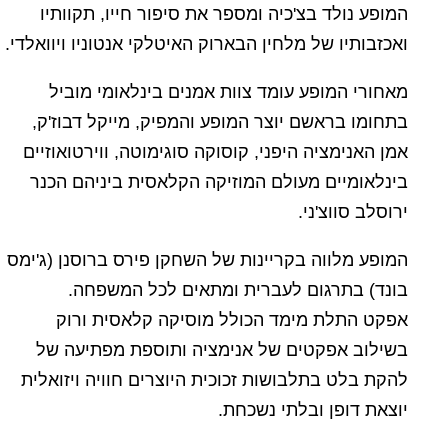
המופע נולד בצ'כיה ומספר את סיפור חייו, תקוותיו
ואכזבותיו של מלחין הבארוק האיטלקי אנטוניו ויוואלדי.
מאחורי המופע עומד צוות אמנים בינלאומי מוביל
בתחומו בראשם יוצר המופע והמפיק, מייקל דבוז'ק,
אמן האנימציה היפני, קוסוקה סוגימוטה, ווירטואוזיים
בינלאומיים מעולם המוזיקה הקלאסית ביניהם הכנר
ירוסלב סווצ'ני.
המופע מלווה בקריינות של השחקן פירס ברוסנן (ג'ימס
בונד) בתרגום לעברית ומתאים לכל המשפחה.
אפקט התלת מימד הכולל מוסיקה קלאסית ורוק
בשילוב אפקטים של אנימציה ותוספת מפתיעה של
להקת בלט בתלבושות זכוכית היוצרים חוויה ויזואלית
יוצאת דופן ובלתי נשכחת.