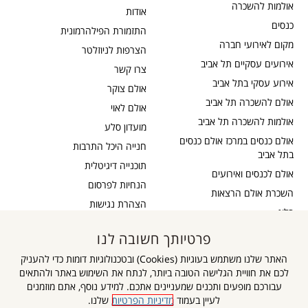
אולמות להשכרה
אודות
כנסים
התזמורת הפילהרמונית
מקום לאירועי חברה
הצרפות לניוזלטר
אירועים עסקיים תל אביב
צרו קשר
אירוע עסקי בתל אביב
אולם צוקר
אולם להשכרה תל אביב
אולם לאוי
אולמות להשכרה תל אביב
מועדון סלע
אולם כנסים במרכז אולם כנסים
חנייה היכל התרבות
בתל אביב
תוכנייה דיגיטלית
אולם לכנסים ואירועים
הנחיות לפרסום
השכרת אולם הרצאות
הצהרת נגישות
בלוג
כבדי שמיעה
תקנון דיוור
פרטיותך חשובה לנו
אישור נגישות
תקנון אתר
האתר שלנו משתמש בעוגיות (Cookies) ובטכנולוגיות דומות כדי להעניק
מדיניות פרטיות
לכם את חוויית הגלישה הטובה ביותר, לנתח את השימוש באתר ולהתאים
מפת אתר
עבורכם מופעים ותכנים שמעניינים אתכם. למידע נוסף, אתם מוזמנים
לעיין בעמוד
מדיניות הפרטיות
שלנו.