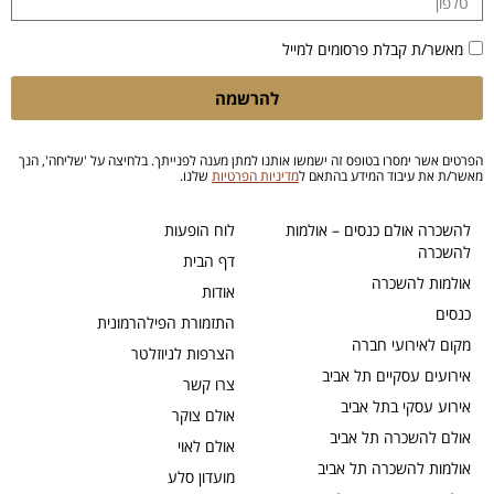
מאשר/ת קבלת פרסומים למייל
להרשמה
הפרטים אשר ימסרו בטופס זה ישמשו אותנו למתן מענה לפנייתך. בלחיצה על 'שליחה', הנך
מאשר/ת את עיבוד המידע בהתאם ל
מדיניות הפרטיות
שלנו.
להשכרה אולם כנסים – אולמות
לוח הופעות
להשכרה
דף הבית
אולמות להשכרה
אודות
כנסים
התזמורת הפילהרמונית
מקום לאירועי חברה
הצרפות לניוזלטר
אירועים עסקיים תל אביב
צרו קשר
אירוע עסקי בתל אביב
אולם צוקר
אולם להשכרה תל אביב
אולם לאוי
אולמות להשכרה תל אביב
מועדון סלע