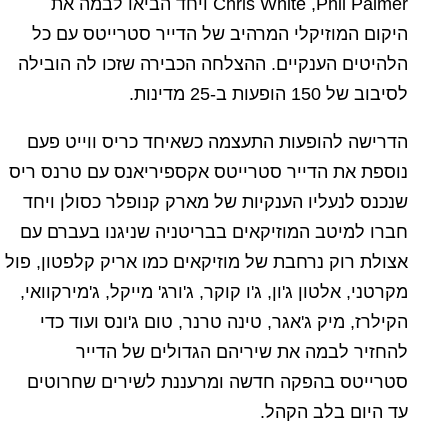
Chris White ,Phil Palmer ויחד הביאו לבמה את
היקום המוזיקלי המרהיב של הדייר סטרייטס עם כל
הלהיטים הענקיים. ההצלחה הכבירה שזכו לה הובילה
לסיבוב של 150 הופעות ב-25 מדינות.
הדרישה להופעות התעצמה כשאיחד כריס ווייט פעם
נוספת את הדייר סטרייטס אקספיריאנס עם טרנס ריס
שנכנס לנעליו הענקיות של מארק קנופלר כסולן ויחד
חברו למיטב המוזיקאים בבריטניה שניגנו בעברם עם
אצולת רוק נרחבת של מוזיקאים כמו אריק קלפטון, פול
מקרטני, אלטון ג'ון, ג'ו קוקר, ג'ורג' מייקל, ג'מירקוואי,
הקילרז, מיק ג'אגר, טינה טרנר, טום ג'ונס ועוד כדי
להחזיר לבמה את שיריהם הגדולים של הדייר
סטרייטס בהפקה חדשה ומרעננת לשירים שחרוטים
עד היום בלב הקהל.