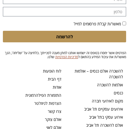
מאשר/ת קבלת פרסומים למייל
להרשמה
הפרטים אשר ימסרו בטופס זה ישמשו אותנו למתן מענה לפנייתך. בלחיצה על 'שליחה', הנך
מאשר/ת את עיבוד המידע בהתאם ל
מדיניות הפרטיות
שלנו.
להשכרה אולם כנסים – אולמות
לוח הופעות
להשכרה
דף הבית
אולמות להשכרה
אודות
כנסים
התזמורת הפילהרמונית
מקום לאירועי חברה
הצרפות לניוזלטר
אירועים עסקיים תל אביב
צרו קשר
אירוע עסקי בתל אביב
אולם צוקר
אולם להשכרה תל אביב
אולם לאוי