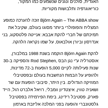
האגדית, סולנים ונגנים שנשמעים כמו המקור,
כוריאוגרפיה ותלבושות מקוריות.
Björn Again – The ABBA show זוכה להערכה כמופע
המצליח והפופולרי ביותר מסוגו בעולם, שקיבל את
תמיכתם של חברי להקת אבבא: אנייטה פלטסקוג, בני
אנדרסון וביורן אולבאוס, על שמו נקראה הלהקה.
להקת Björn Again הוקמה בשנת 1988 במלבורן,
אוסטרליה ע"י נגן הבס ,Rod Stephen והספיקה ב-30
שנות פעילותה לקיים 5,000 הופעות ב-72 מדינות,
ולהופיע על הבמות הנחשבות בעולם ובפסטיבלי
המוזיקה הגדולים. בין היתר, סיבובי הופעות עם שר
ושאניה טווין, איצטדיון וומבלי, רויאל אלברט הול, הייד
פארק, פסטיבל רידינג, בימת הפירמידה בפסטיבל
גלסטונברי והופעה בפני המלכה אליזבת בארמון