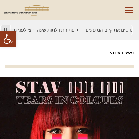
אודות היכל התרבות
אולמות להשכרה
תוכנייה דיגיטלית
התזמורת הפילהרמונית
סיקור מופעים/אירועים
טיסים את קיום המופעים.
פתיחת דלתות שעה וחצי לפני תחילת המופ
פתח סרגל
ראשי
›
אירוע