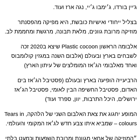
ג'יין בורדו, ג׳ימבו ג׳יי, נגה ארז ועוד.
בצליל ייחודי ואישיות כובשת, היא מפיקה מהפסנתר
מוזיקה מרובת גוונים, מלאת תבונה, מרגשת ומחממת לב.
אלבומה הראשון Plastic cocoon שיצא ב2020 זכה
לשבחים בארץ ובעולם (אלבום השנה במגזין קולומבוס
ואחד מאלבומי הג׳אז המומלצים של עיתון הארץ)
הרביעייה הופיעה בארץ ובעולם (פסטיבל הג׳אז בים
האדום, פסטיבל החשיפה הבין לאומי, פסטיבל הג׳אז
ירושלים, היכל התרבות, יוון, ספרד ועוד)
המופע יחגוג את צאת האלבום השני של הלהקה, Tears in
colours – שמביא איתו צבע חדש לג׳אז המקומי והעולמי.
״המוזיקה של אחאי מגוונת ומרובת השפעות וכמעט בלתי