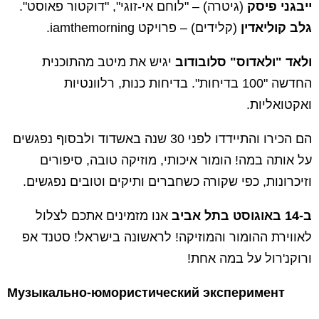
ייבגני פיסק
(גיטרה) – "לוחם אי-זוגי", "דוקטור פאוסט".
גלב קוליאדין
(קלידים) – פרויקט iamthemorning.
ולאד "ולאדוס" סלובודוב
יגיש את מיטב מהתוכנית
החדשה "100 בדיחות". בדיחות כנות, רלוונטיות
ואקטואליות.
הם הכירו והתיידדו לפני 30 שנה באשדוד ולבסוף נפגשים
על אותה במה! הומור איכותי, מוזיקה טובה, סיפורים
וזיכרונות, כפי שקורה כשחברים ותיקים וטובים נפגשים.
ב-14 באוגוסט בתל אביב
אנו מזמינים אתכם לצלול
לאווירת ההומור והמוזיקה! לראשונה בישראל! סטנד אפ
ורוקנ'רול על במה אחת!
Музыкально-юмористический эксперимент