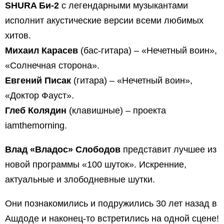
SHURA Би-2
с легендарными музыкантами
исполнит акустические версии всеми любимых
хитов.
Михаил Карасев
(бас-гитара) – «Нечетный воин»,
«Солнечная сторона».
Евгений Писак
(гитара) – «Нечетный воин»,
«Доктор Фауст».
Глеб Колядин
(клавишные) – проекта
iamthemorning.
Влад «Владос» Слободов
представит лучшее из
новой программы «100 шуток». Искренние,
актуальные и злободневные шутки.
Они познакомились и подружились 30 лет назад в
Ашдоде и наконец-то встретились на одной сцене!