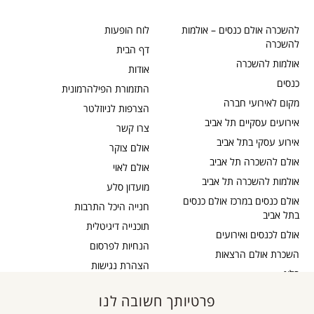
להשכרה אולם כנסים – אולמות
לוח הופעות
להשכרה
דף הבית
אולמות להשכרה
אודות
כנסים
התזמורת הפילהרמונית
מקום לאירועי חברה
הצרפות לניוזלטר
אירועים עסקיים תל אביב
צרו קשר
אירוע עסקי בתל אביב
אולם צוקר
אולם להשכרה תל אביב
אולם לאוי
אולמות להשכרה תל אביב
מועדון סלע
אולם כנסים במרכז אולם כנסים
חנייה היכל התרבות
בתל אביב
תוכנייה דיגיטלית
אולם לכנסים ואירועים
הנחיות לפרסום
השכרת אולם הרצאות
הצהרת נגישות
בלוג
כבדי שמיעה
תקנון דיוור
פרטיותך חשובה לנו
אישור נגישות
תקנון אתר