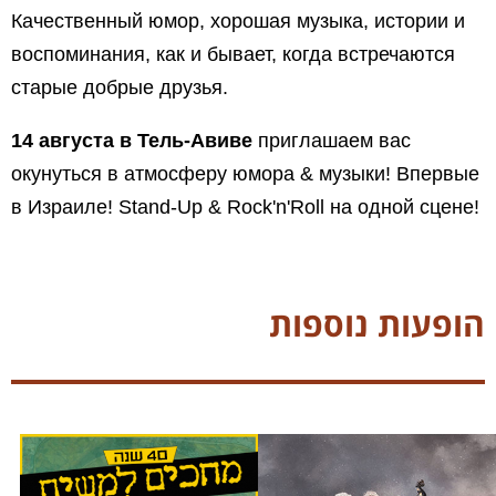
Качественный юмор, хорошая музыка, истории и
воспоминания, как и бывает, когда встречаются
старые добрые друзья.
14 августа в Тель-Авиве
приглашаем вас
окунуться в атмосферу юмора & музыки! Впервые
в Израиле! Stand-Up & Rock'n'Roll на одной сцене!
הופעות נוספות