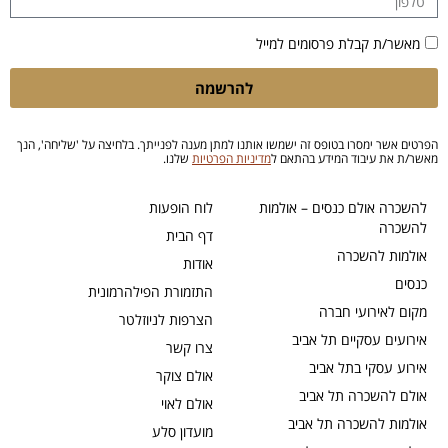
מאשר/ת קבלת פרסומים למייל
להרשמה
הפרטים אשר ימסרו בטופס זה ישמשו אותנו למתן מענה לפנייתך. בלחיצה על 'שליחה', הנך
מאשר/ת את עיבוד המידע בהתאם ל
מדיניות הפרטיות
שלנו.
להשכרה אולם כנסים – אולמות
לוח הופעות
להשכרה
דף הבית
אולמות להשכרה
אודות
כנסים
התזמורת הפילהרמונית
מקום לאירועי חברה
הצרפות לניוזלטר
אירועים עסקיים תל אביב
צרו קשר
אירוע עסקי בתל אביב
אולם צוקר
אולם להשכרה תל אביב
אולם לאוי
אולמות להשכרה תל אביב
מועדון סלע