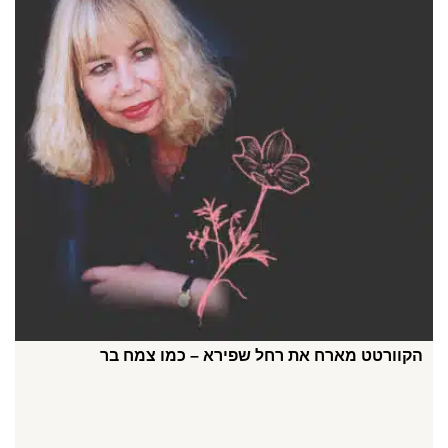
הקוורטט מארח את רחל שפירא – כמו צמח בר