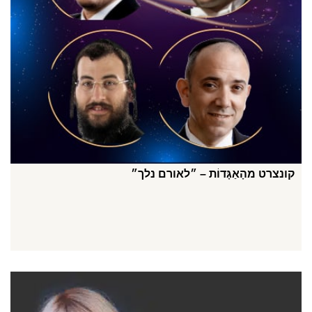
קונצרט מהָאַגָּדוֹת – ״לאורם נלך״