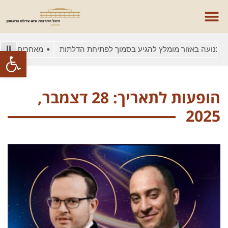
נועה באזור מומלץ להגיע בסמוך לפתיחת הדלתות
מאחרים/ות יופנו
פתח סרגל
הופעות לתאריך: 28 דצמבר,
2025