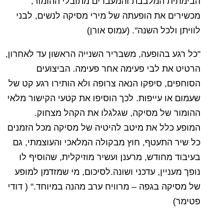
הבימתית המלבבת והמעברים מתובלי ההומור,
מכשירים את הופעתה של מירי מסיקה לנשים, לבני
לוויתן ולכל השנה". (עמוס אורן)
"כל רגע בהופעה, משבריר השנייה הראשון עד לאחרון,
הרטיט את לבי פעימה אחר פעימה. הביצועים
הסוחפים, סיפקו הנאה צרופה ולא הותירו רגע קט של
שעמום או עייפות. לכך הוסיפו את קטעי הקישור מלאי
ההומור של מסיקה, שגלגלו את הקהל מצחוק.
המופע כלל את מיטב להיטיה של מסיקה מכל הזמנים
כל שיר התעטף, חוץ מבקולה המלאכי והעוצמתי, גם
בעיבוד מחודש, מרענן ועשיר מוזיקלית, שהוסיף לו
נופך מעניין, עדכני ושונה.
לסיכום, מי שמזדמן למופע
של מסיקה בגפה – מרוויח ערב מהנה במיוחד." ( דודי
פטימר)