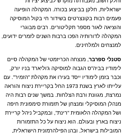
וחלק חשוב מעבודתה מוקדש לביצוע יצירות
ישראליות, חלקן בביצוע בכורה. המקהלה הופיעה
פעמים רבות בקונצרטים בשידור חי בקול המוסיקה
והוציאה לאור מספר תקליטורים. רבים מבוגרי
המקהלה לדורותיה הפכו ברבות השנים לזמרים ידועים,
למנצחים ולמלחינים.
סטנלי ספרבר
, מנצחה הכריזמטי של המקהלה סיים
לימודיו בביה"ס הגבוה למוסיקה ג'וליארד בניו יורק,
וכבר בזמן לימודיו ייסד בעירו את מקהלת "הזמיר". עם
עלייתו לארץ בשנת 1973 החל בקריירת ניצוח והוראה
נמרצת, מגוונת ורבת הצלחות. במשך שנים רבות היה
מנהלן המוסיקלי ומנצחן של תזמורת סימפונית חיפה
ושל המקהלה הלאומית "רינת", ובמקביל ניהל קריירת
ניצוח בארץ ובעולם. הוא ניצוח על כל התזמורות
המובילות בישראל, ובהן הפילהרמונית הישראלית,