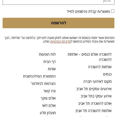
מאשר/ת קבלת פרסומים למייל
להרשמה
הפרטים אשר ימסרו בטופס זה ישמשו אותנו למתן מענה לפנייתך. בלחיצה על 'שליחה', הנך
מאשר/ת את עיבוד המידע בהתאם ל
מדיניות הפרטיות
שלנו.
להשכרה אולם כנסים – אולמות
לוח הופעות
להשכרה
דף הבית
אולמות להשכרה
אודות
כנסים
התזמורת הפילהרמונית
מקום לאירועי חברה
הצרפות לניוזלטר
אירועים עסקיים תל אביב
צרו קשר
אירוע עסקי בתל אביב
אולם צוקר
אולם להשכרה תל אביב
אולם לאוי
אולמות להשכרה תל אביב
מועדון סלע