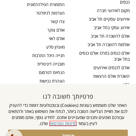
כנסים
התזמורת הפילהרמונית
מקום לאירועי חברה
הצרפות לניוזלטר
אירועים עסקיים תל אביב
צרו קשר
אירוע עסקי בתל אביב
אולם צוקר
אולם להשכרה תל אביב
אולם לאוי
אולמות להשכרה תל אביב
מועדון סלע
אולם כנסים במרכז אולם כנסים
חנייה היכל התרבות
בתל אביב
תוכנייה דיגיטלית
אולם לכנסים ואירועים
הנחיות לפרסום
השכרת אולם הרצאות
הצהרת נגישות
בלוג
כבדי שמיעה
תקנון דיוור
פרטיותך חשובה לנו
אישור נגישות
תקנון אתר
האתר שלנו משתמש בעוגיות (Cookies) ובטכנולוגיות דומות כדי להעניק
מדיניות פרטיות
לכם את חוויית הגלישה הטובה ביותר, לנתח את השימוש באתר ולהתאים
מפת אתר
עבורכם מופעים ותכנים שמעניינים אתכם. למידע נוסף, אתם מוזמנים
לעיין בעמוד
מדיניות הפרטיות
שלנו.
אישור