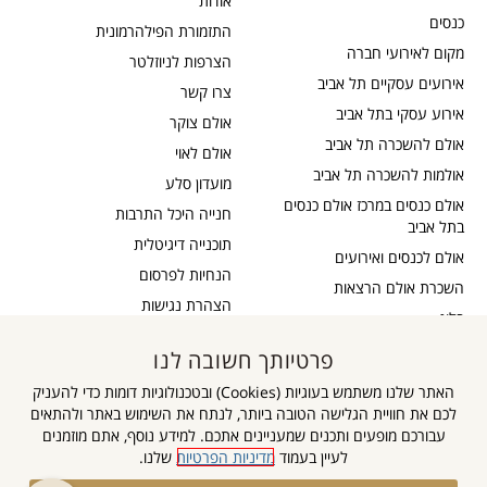
אודות
כנסים
התזמורת הפילהרמונית
מקום לאירועי חברה
הצרפות לניוזלטר
אירועים עסקיים תל אביב
צרו קשר
אירוע עסקי בתל אביב
אולם צוקר
אולם להשכרה תל אביב
אולם לאוי
אולמות להשכרה תל אביב
מועדון סלע
אולם כנסים במרכז אולם כנסים
חנייה היכל התרבות
בתל אביב
תוכנייה דיגיטלית
אולם לכנסים ואירועים
הנחיות לפרסום
השכרת אולם הרצאות
הצהרת נגישות
בלוג
כבדי שמיעה
תקנון דיוור
פרטיותך חשובה לנו
אישור נגישות
תקנון אתר
האתר שלנו משתמש בעוגיות (Cookies) ובטכנולוגיות דומות כדי להעניק
מדיניות פרטיות
לכם את חוויית הגלישה הטובה ביותר, לנתח את השימוש באתר ולהתאים
מפת אתר
עבורכם מופעים ותכנים שמעניינים אתכם. למידע נוסף, אתם מוזמנים
לעיין בעמוד
מדיניות הפרטיות
שלנו.