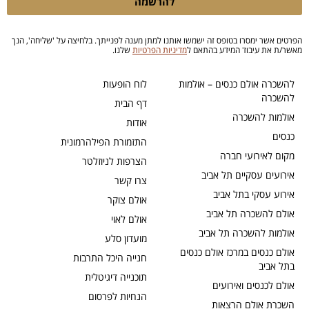
להרשמה
הפרטים אשר ימסרו בטופס זה ישמשו אותנו למתן מענה לפנייתך. בלחיצה על 'שליחה', הנך
מאשר/ת את עיבוד המידע בהתאם ל
מדיניות הפרטיות
שלנו.
להשכרה אולם כנסים – אולמות
לוח הופעות
להשכרה
דף הבית
אולמות להשכרה
אודות
כנסים
התזמורת הפילהרמונית
מקום לאירועי חברה
הצרפות לניוזלטר
אירועים עסקיים תל אביב
צרו קשר
אירוע עסקי בתל אביב
אולם צוקר
אולם להשכרה תל אביב
אולם לאוי
אולמות להשכרה תל אביב
מועדון סלע
אולם כנסים במרכז אולם כנסים
חנייה היכל התרבות
בתל אביב
תוכנייה דיגיטלית
אולם לכנסים ואירועים
הנחיות לפרסום
השכרת אולם הרצאות