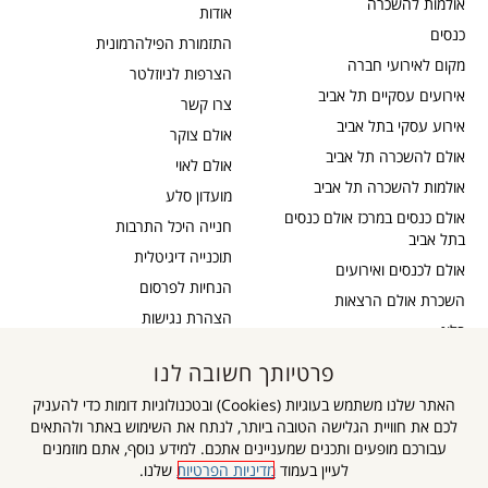
אולמות להשכרה
אודות
כנסים
התזמורת הפילהרמונית
מקום לאירועי חברה
הצרפות לניוזלטר
אירועים עסקיים תל אביב
צרו קשר
אירוע עסקי בתל אביב
אולם צוקר
אולם להשכרה תל אביב
אולם לאוי
אולמות להשכרה תל אביב
מועדון סלע
אולם כנסים במרכז אולם כנסים
חנייה היכל התרבות
בתל אביב
תוכנייה דיגיטלית
אולם לכנסים ואירועים
הנחיות לפרסום
השכרת אולם הרצאות
הצהרת נגישות
בלוג
כבדי שמיעה
תקנון דיוור
פרטיותך חשובה לנו
אישור נגישות
תקנון אתר
האתר שלנו משתמש בעוגיות (Cookies) ובטכנולוגיות דומות כדי להעניק
מדיניות פרטיות
לכם את חוויית הגלישה הטובה ביותר, לנתח את השימוש באתר ולהתאים
מפת אתר
עבורכם מופעים ותכנים שמעניינים אתכם. למידע נוסף, אתם מוזמנים
לעיין בעמוד
מדיניות הפרטיות
שלנו.