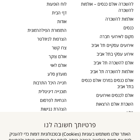
להשכרה אולם כנסים – אולמות
לוח הופעות
להשכרה
דף הבית
אולמות להשכרה
אודות
כנסים
התזמורת הפילהרמונית
מקום לאירועי חברה
הצרפות לניוזלטר
אירועים עסקיים תל אביב
צרו קשר
אירוע עסקי בתל אביב
אולם צוקר
אולם להשכרה תל אביב
אולם לאוי
אולמות להשכרה תל אביב
מועדון סלע
אולם כנסים במרכז אולם כנסים
חנייה היכל התרבות
בתל אביב
תוכנייה דיגיטלית
אולם לכנסים ואירועים
הנחיות לפרסום
השכרת אולם הרצאות
הצהרת נגישות
בלוג
כבדי שמיעה
תקנון דיוור
פרטיותך חשובה לנו
אישור נגישות
תקנון אתר
האתר שלנו משתמש בעוגיות (Cookies) ובטכנולוגיות דומות כדי להעניק
מדיניות פרטיות