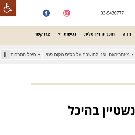
פתח סרגל
03-5430777
חניה
תוכנייה דיגיטלית
נגישות
צרו קשר
רים/ות יופנו להושבה על בסיס מקום פנוי
היכל התרבות מונגש לאנש
שטיין בהיכל