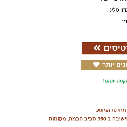
דון סלע
2
טיסים
נים יותר
טה ותהנו!
תחילת המופע
נא הקדימו הגעתכן/ם, הישיבה ב 360 סביב הבמה, מקומות