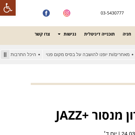
פתח סרגל
03-5430777
חניה
תוכנייה דיגיטלית
נגישות
צרו קשר
ים/ות יופנו להושבה על בסיס מקום פנוי
היכל התרבות מונגש לאנשי
מנסור +JAZZ
2 | יום ד׳