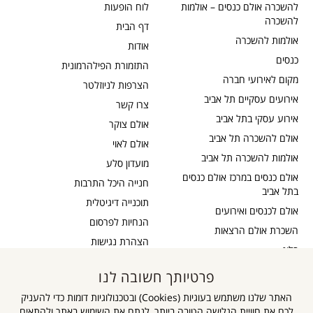
להשכרה אולם כנסים – אולמות
לוח הופעות
להשכרה
דף הבית
אולמות להשכרה
אודות
כנסים
התזמורת הפילהרמונית
מקום לאירועי חברה
הצרפות לניוזלטר
אירועים עסקיים תל אביב
צרו קשר
אירוע עסקי בתל אביב
אולם צוקר
אולם להשכרה תל אביב
אולם לאוי
אולמות להשכרה תל אביב
מועדון סלע
אולם כנסים במרכז אולם כנסים
חנייה היכל התרבות
בתל אביב
תוכנייה דיגיטלית
אולם לכנסים ואירועים
הנחיות לפרסום
השכרת אולם הרצאות
הצהרת נגישות
בלוג
כבדי שמיעה
תקנון דיוור
פרטיותך חשובה לנו
אישור נגישות
תקנון אתר
האתר שלנו משתמש בעוגיות (Cookies) ובטכנולוגיות דומות כדי להעניק
מדיניות פרטיות
לכם את חוויית הגלישה הטובה ביותר, לנתח את השימוש באתר ולהתאים