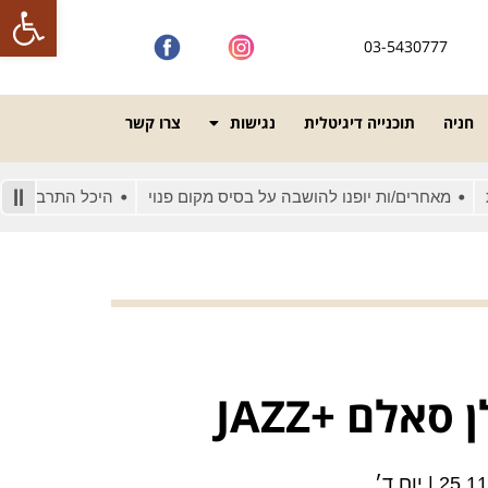
פתח סרגל
03-5430777
חניה
תוכנייה דיגיטלית
נגישות
צרו קשר
חרים/ות יופנו להושבה על בסיס מקום פנוי
היכל התרבות מונגש לאנ
סאלם +JAZZ
2 | יום ד׳