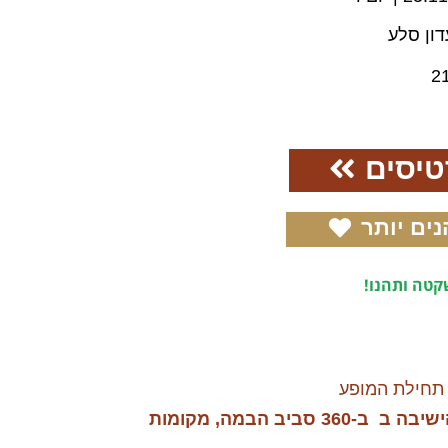
דון סלע
2
טיסים
נים יותר
טה ותהנו!
תחילת המופע
נא הקדימו הגעתכן/ם, הישיבה ב ב-360 סביב הבמה, מקומות