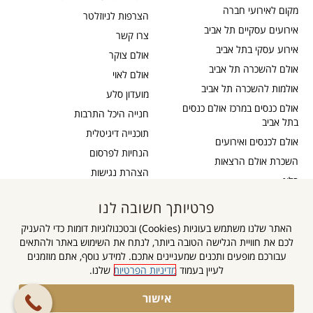
מקום לאירועי חברה
הצרפות לניוזלטר
אירועים עסקיים תל אביב
צרו קשר
אירוע עסקי בתל אביב
אולם צוקר
אולם להשכרה תל אביב
אולם לאוי
אולמות להשכרה תל אביב
מועדון סלע
אולם כנסים במרכז אולם כנסים
חנייה היכל התרבות
בתל אביב
תוכנייה דיגיטלית
אולם לכנסים ואירועים
הנחיות לפרסום
השכרת אולם הרצאות
הצהרת נגישות
בלוג
כבדי שמיעה
תקנון דיוור
פרטיותך חשובה לנו
אישור נגישות
תקנון אתר
האתר שלנו משתמש בעוגיות (Cookies) ובטכנולוגיות דומות כדי להעניק
מדיניות פרטיות
לכם את חוויית הגלישה הטובה ביותר, לנתח את השימוש באתר ולהתאים
מפת אתר
עבורכם מופעים ותכנים שמעניינים אתכם. למידע נוסף, אתם מוזמנים
לעיין בעמוד
מדיניות הפרטיות
שלנו.
גלילה
אישור
הצטרפו לקבוצה