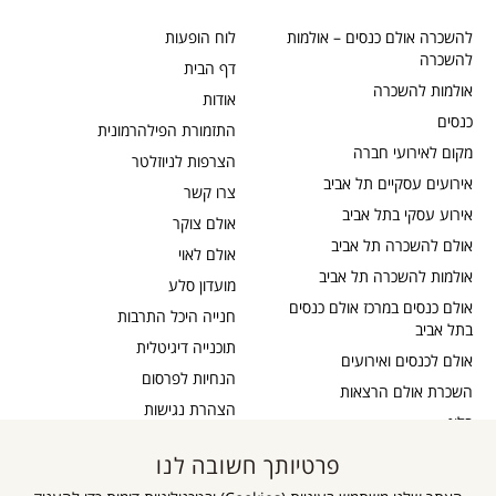
להשכרה אולם כנסים – אולמות
לוח הופעות
להשכרה
דף הבית
אולמות להשכרה
אודות
כנסים
התזמורת הפילהרמונית
מקום לאירועי חברה
הצרפות לניוזלטר
אירועים עסקיים תל אביב
צרו קשר
אירוע עסקי בתל אביב
אולם צוקר
אולם להשכרה תל אביב
אולם לאוי
אולמות להשכרה תל אביב
מועדון סלע
אולם כנסים במרכז אולם כנסים
חנייה היכל התרבות
בתל אביב
תוכנייה דיגיטלית
אולם לכנסים ואירועים
הנחיות לפרסום
השכרת אולם הרצאות
הצהרת נגישות
בלוג
כבדי שמיעה
תקנון דיוור
פרטיותך חשובה לנו
אישור נגישות
תקנון אתר