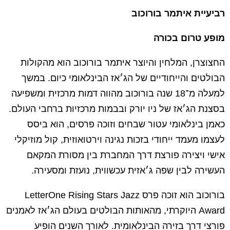
רביעיית איתמר בורוכוב
מופע טרום בכורה
החצוצרן, המלחין והיוצר איתמר בורוכוב הוא מהקולות
הבולטים והייחודיים של הג׳אז הבינלאומי כיום. במשך
למעלה מ־18 שנה בורוכוב מהווה דמות מרכזית ומשפיעה
בסצנת הג׳אז של ניו יורק ובבמות מרכזיות ברחבי העולם.
כאמן בינלאומי עטור שבחים וזוכה פרסים, הוא ביסס
לעצמו מעמד ייחודי בזכות נגינה וירטואוזית, קול מוזיקלי
אישי ויצירה פורצת דרך המחברת בין מסורת המקאם
העשירה לבין שפה ג׳אזית עכשווית, נועזת ומסעירה.
בורוכוב הוא זוכה פרס LetterOne Rising Stars Jazz
Award היוקרתי, מהאותות הבולטים בעולם הג׳אז לאמנים
פורצי דרך בזירה הבינלאומית. לאורך השנים הופיע