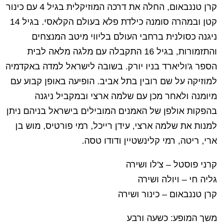
קרן טננבאום, החלה את דרכה המוזיקלית בגיל 4 עם כינור
קטן ובמהרה סומנה כילדת פלא בעולם הקלאסי. בגיל 14
ניגנה כסולנית ברחבי העולם בליווי מיטב המנצחים
והתזמורות, בגיל 16 התקבלה עם מלגה מלאה לבית
הספר ג'וליארד בניו יורק. בשובה לישראל למדה באקדמיה
למוזיקה על שם רובין בתל אביב. הופיעה באופן קבוע עם
מיומנה ולאחר מכן עם שלמה ארצי ובמקביל ניגנה
בהפקות אולפן של האמנים המובילים בישראל בניהם ניתן
למנות את שלמה ארצי, עידן רייכל, רמי פורטיס, מוש בן
ארי, ריטה, רמי קלינשטיין ודודו טסה.
קרני פוסטל – צ'לו ושירה
גליה חי – ויולה ושירה
קרן טננבאום – כינור ושירה
משך המופע: כשעה ורבע