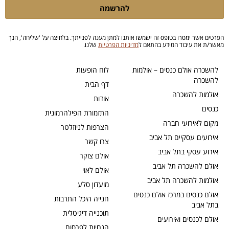
להרשמה
הפרטים אשר ימסרו בטופס זה ישמשו אותנו למתן מענה לפנייתך. בלחיצה על 'שליחה', הנך
מאשר/ת את עיבוד המידע בהתאם ל
מדיניות הפרטיות
שלנו.
להשכרה אולם כנסים – אולמות
לוח הופעות
להשכרה
דף הבית
אולמות להשכרה
אודות
כנסים
התזמורת הפילהרמונית
מקום לאירועי חברה
הצרפות לניוזלטר
אירועים עסקיים תל אביב
צרו קשר
אירוע עסקי בתל אביב
אולם צוקר
אולם להשכרה תל אביב
אולם לאוי
אולמות להשכרה תל אביב
מועדון סלע
אולם כנסים במרכז אולם כנסים
חנייה היכל התרבות
בתל אביב
תוכנייה דיגיטלית
אולם לכנסים ואירועים
הנחיות לפרסום