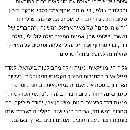
עצום של שיתופי פעולה עם מוזיקאים רבים בהופעות
והקלטות אולפן, בין היתר: אסף אמדורסקי, ארקדי דוכין,
שלום חנוך, גידי גוב, רע מוכיח, אבישי כהן, שולי רנד,
״רישומי פחם״ של מאיר אריאל, "משינה", "החברים של
נטשה", שלומי שבן, אמנית המיצב הילה לולו לין, הילה
רוח, ברי סחרוף ועוד. זכתה להצלחה ופרסים על המוזיקה
שהלחינה למופעי מחול וסרטים.
גליה חי, מוזיקאית, נגנית ויולה מהבולטות בישראל. למדה
מגיל צעיר במסגרות החינוך הקלאסי המקובלות. בעשור
האחרון ביססה את מעמדה כמוזיקאית רב גונית ופיתחה
סגנון נגינה ייחודי. כיום חברה בלהקת "נקמת הטרקטור."
מנגנת דרך קבע עם ריטה, מוש בן ארי, יהודה פוליקר, ברי
סחרוף, "משינה", אביתר בנאי ועוד. מקליטה מעבדת שרה
כותבת ויוצרת עם הרכבים ואמנים רבים בארץ ובעולם.