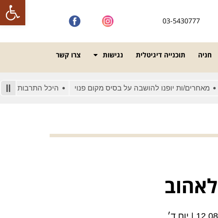
פתח סרגל
03-5430777
חניה
תוכנייה דיגיטלית
נגישות
צרו קשר
רים/ות יופנו להושבה על בסיס מקום פנוי
היכל התרבות מונגש לאנש
לאהוב
1 | יום ד׳