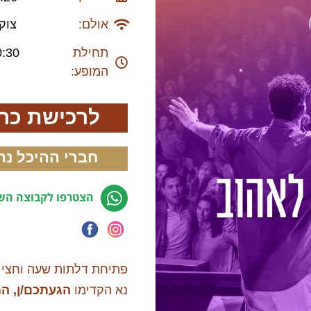
אולם:
צוק
תחילת
0:30
המופע:
לרכישת כרט
חברי ההיכל נה
הצטרפו לקבוצה השק
פתיחת דלתות שעה וחצי 
נא הקדימו
הגעתכם/ן, ה