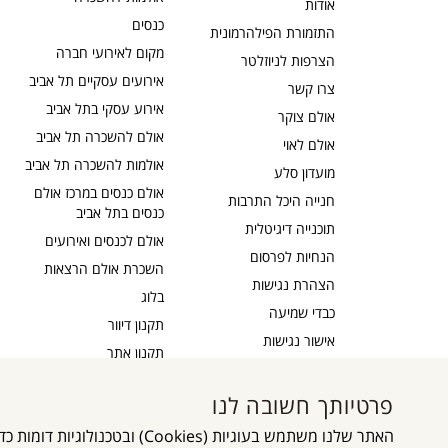
אודות
כנסים
התזמורת הפילהרמונית
מקום לאירועי חברה
הצרפות לניוזלטר
אירועים עסקיים תל אביב
צרו קשר
אירוע עסקי בתל אביב
אולם צוקר
אולם להשכרה תל אביב
אולם לאוי
אולמות להשכרה תל אביב
מועדון סלע
אולם כנסים במרכז אולם
חנייה היכל התרבות
כנסים בתל אביב
תוכנייה דיגיטלית
אולם לכנסים ואירועים
הנחיות לפרסום
השכרת אולם הרצאות
הצהרת נגישות
בלוג
כבדי שמיעה
תקנון דיוור
אישור נגישות
תקנון אתר
מדיניות פרטיות
מפת אתר
פרטיותך חשובה לנו
גלילה
האתר שלנו משתמש בעוגיות (es