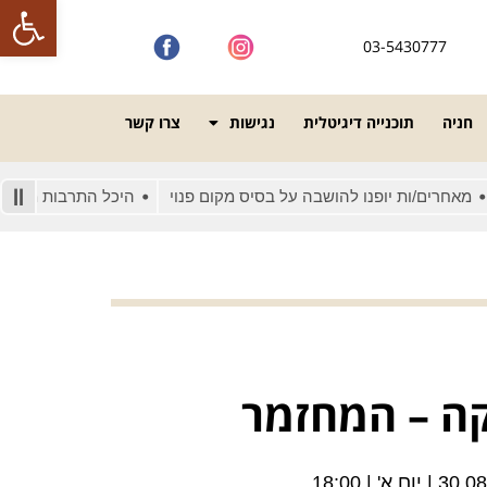
פתח סרגל
03-5430777
חניה
תוכנייה דיגיטלית
נגישות
צרו קשר
ם/ות יופנו להושבה על בסיס מקום פנוי
היכל התרבות מונגש לאנשים
קה – המחזמר
| יום א' | 18:00