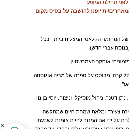
לפני תחילת המופע
מאחרים/ות יופנו להושבה על בסיס מקום
של המחזמר הקלאסי המצליח ביותר בכל
בנוסח עברי חדש)
 פזמונים: אוסקר האמרשטיין.
סל קרוז, מבוסס על ספרה של מריה אוגוסטה
פ"
: נתן דטנר, ניהול מוסיקלי וניצוח: יוסי בן נון
193) מריה נזירה צעירה ומלאת שמחת חיים שמתקשה
חת על ידי אם המנזר להיות אומנת לשבעת
, קצין צבא (אוסטרי) אלמן וקפדן. עד מהרה