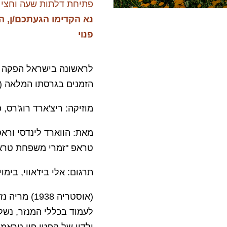
פתיחת דלתות שעה וחצי 
נא הקדימו הגעתכם/ן, ה
פנוי
לראשונה בישראל הפקה 
הזמנים בגרסתו המלאה (
מוזיקה: ריצ'ארד רוג'רס,
מאת: הווארד לינדסי ורא
טראפ "זמרי משפחת טרא
תרגום: אלי ביז'אווי, בימוי
(אוסטריה 8
לעמוד בכללי המנזר, נשל
ילדיו של קפטן פון טראמפ