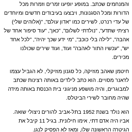
והמנחמים שכתב. במופע יופיעו זמרים וזמרות מכל
הדורות ומכל הסגנונות, ויבצעו בעיבודים חדשים ומיוחדים
של עדי רנרט, לשירים כמו "אדון עולם", "(אלוהים שלי)
רציתי שתדע", "נולדתי לשלום", "כאן", "עוד סיפור אחד של
אהבה", "לילה בלי כוכב", "מי ידע שכך יהיה", "לכל אחד
יש", "עכשיו התור לאהבה" ועוד, ועוד שירים שכולנו
מכירים.
חיטמן שאהב מוזיקה, כל סגנון מוזיקלי, לא הגביל עצמו
לז'אנר מסויים. הוא כתב לילדים באותה רצינות שכתב
למבוגרים, והיה מושפע מניגוני בית הכנסת באותה מידה
שהיה מחובר לשירי הביטלס.
הוא נולד בשנת 1952 בתל-אביב להורים ניצולי שואה.
אביו היה אדם דתי, אימו חילונית. בגיל 11 קיבל את
הגיטרה הראשונה שלו, ומאז לא הפסיק לנגן.