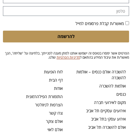
מאשר/ת קבלת פרסומים למייל
להרשמה
הפרטים אשר ימסרו בטופס זה ישמשו אותנו למתן מענה לפנייתך. בלחיצה על 'שליחה', הנך
מאשר/ת את עיבוד המידע בהתאם ל
מדיניות הפרטיות
שלנו.
להשכרה אולם כנסים – אולמות
לוח הופעות
להשכרה
דף הבית
אולמות להשכרה
אודות
כנסים
התזמורת הפילהרמונית
מקום לאירועי חברה
הצרפות לניוזלטר
אירועים עסקיים תל אביב
צרו קשר
אירוע עסקי בתל אביב
אולם צוקר
אולם להשכרה תל אביב
אולם לאוי