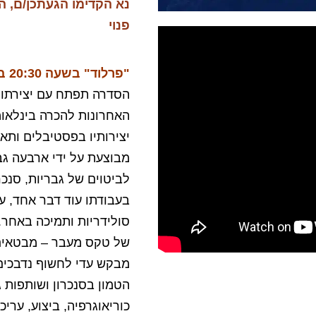
נא הקדימו הגעתכן/ם, ה
פנוי
"פרלוד" בשעה 20:30 באכסדרת אולם צוקר
הסדרה תפתח עם יצירתו ש
האחרונות להכרה בינלאומי
יצירותיו בפסטיבלים ותא
מבוצעת על ידי ארבעה ג
לביטוים של גבריות, סנכרו
בעבודתו עוד דבר אחד, 
סולידריות ותמיכה באחר.
של טקס מעבר – מבטאים 
מבקש עדי לחשוף נדבכים 
הטמון בסנכרון ושותפות ג
כוריאוגרפיה, ביצוע, עריכ